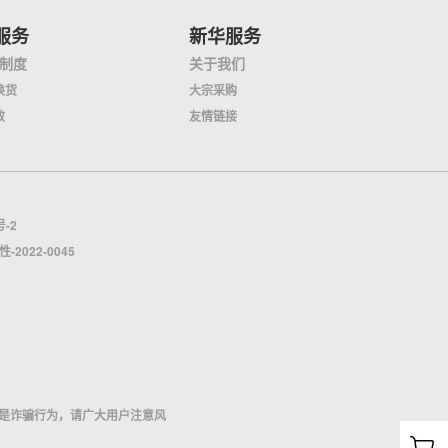
服务
新华服务
制度
关于我们
换货
大宗采购
效
友情链接
号-2
022-0045
是诈骗行为，请广大用户注意风