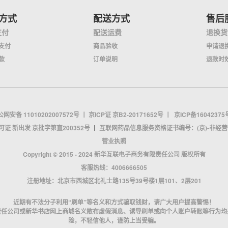
方式
配送方式
售后
支付
配送运费
退换货
支付
商品验收
申请退
款
订单说明
退款时
网安备 11010202007572号
丨
京ICP证 京B2-20171652号
丨
京ICP备16042375
证 新出发 京批字第直200352号
丨
互联网药品信息服务资格证书编号：(京)-非经营性-2
营业执照
Copyright © 2015 - 2024 新华互联电子商务有限责任公司 版权所有
客服热线：4006666505
注册地址：北京市西城区北礼士路135号39号楼1层101、2层201
近期有不法分子利用“刷单”等名义和方式骗取钱财，请广大用户提高警惕！
责任公司或新华书店网上商城名义散布虚假消息、诱导刷单或向个人账户转账等行为均
险，不轻信他人，谨防上当受骗。