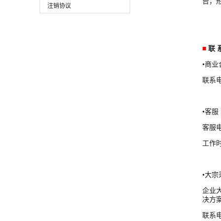
台，
注销协议
■
联 
•商业
联系电话
•客服
客服电
工作时间
•大宗
企业
决方
联系电